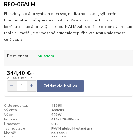
REO-06ALM
Elektrický radiátor vyniká nielen svojím dizajnom ale aj výbornými
tepelno-akumulačnými vlastnosťami. Vysoko kvalitná hliníková
konštrukcia radiátorov IQ Line Touch ALM zabezpečuje dokonalý prestup
tepla a umožňuje prirodzené prúdenie teplého vzduchu v miestnosti.
celý popis
Dostupnosť
Skladom
344,40 €
/
ks
280,00 €
bez DPH
Pridať do košíka
Číslo produktu:
45068
Výrobca:
Amicus
Výkon:
600W
Rozmery:
410x570x80mm
Hmotnosť:
9,10
Typ regulácie:
PWM alebo Hysterézna
Montáž:
na stenu