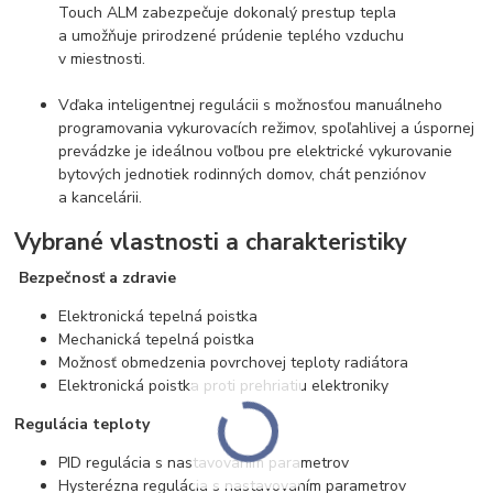
Touch ALM zabezpečuje dokonalý prestup tepla
a umožňuje prirodzené prúdenie teplého vzduchu
v miestnosti.
Vďaka inteligentnej regulácii s možnosťou manuálneho
programovania vykurovacích režimov, spoľahlivej a úspornej
prevádzke je ideálnou voľbou pre elektrické vykurovanie
bytových jednotiek rodinných domov, chát penziónov
a kancelárii.
Vybrané vlastnosti a charakteristiky
Bezpečnosť a zdravie
Elektronická tepelná poistka
Mechanická tepelná poistka
Možnosť obmedzenia povrchovej teploty radiátora
Elektronická poistka proti prehriatiu elektroniky
Regulácia teploty
PID regulácia s nastavovaním parametrov
Hysterézna regulácia s nastavovaním parametrov