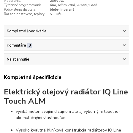
Napájanie:
230V AC
Týždenné programovanie::
áno, režim 7dní,5+2dni,1 deň
Podsvietenie displeja:
biele- inverzné
Rozsah nastavenej teploty:
5...30°C
Kompletné špecifikácie
Komentáre
0
Na stiahnutie
Kompletné špecifikácie
Elektrický olejový radiátor IQ Line
Touch ALM
vyniká nielen svojím dizajnom ale aj výbornými tepelno-
akumulačnými vlastnosťami.
Vysoko kvalitná hliníková konštrukcia radiátorov IQ Line