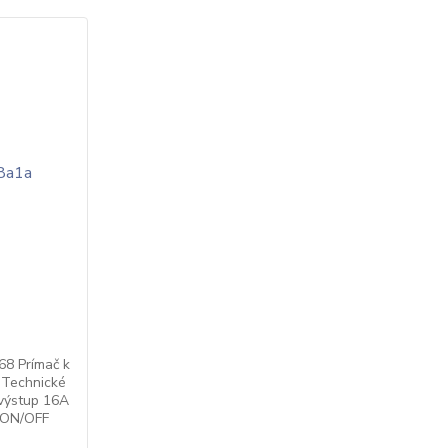
868 Prímač k
 Technické
 výstup 16A
a ON/OFF