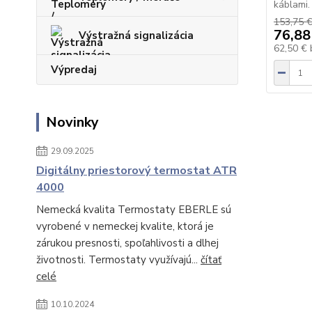
káblami.
153,75 
76,88
Výstražná signalizácia
62,50 €
Výpredaj
Novinky
29.09.2025
Digitálny priestorový termostat ATR
4000
Nemecká kvalita Termostaty EBERLE sú
vyrobené v nemeckej kvalite, ktorá je
zárukou presnosti, spoľahlivosti a dlhej
životnosti. Termostaty využívajú...
čítať
celé
10.10.2024