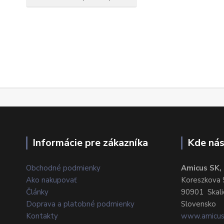
Informácie pre zákazníka
Kde nás
Obchodné podmienky
Amicus SK, s
Ako nakupovať
Koreszkova 
Články
90901 Skali
Doprava a platobné podmienky
Slovensko
Kontakty
www.amicus