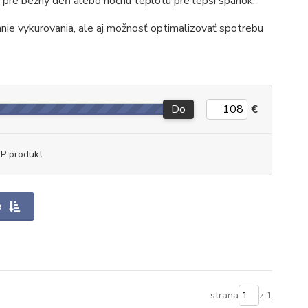
u pre bežný deň alebo nočnú teplotu pre lepší spánok.
ie vykurovania, ale aj možnosť optimalizovať spotrebu
Do
€
P produkt
e
strana
z 1