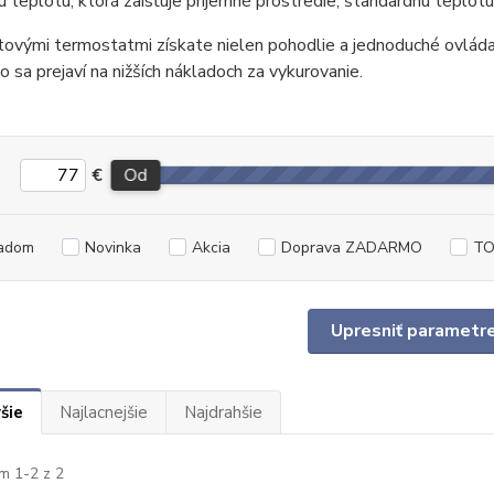
 teplotu, ktorá zaisťuje príjemné prostredie, štandardnú teplot
ovými termostatmi získate nielen pohodlie a jednoduché ovládan
čo sa prejaví na nižších nákladoch za vykurovanie.
€
Od
adom
Novinka
Akcia
Doprava ZADARMO
TO
Upresniť parametr
šie
Najlacnejšie
Najdrahšie
m 1-2 z 2