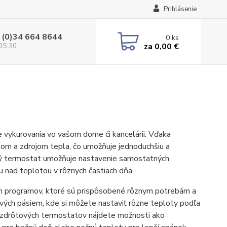
Prihlásenie
 (0)34 664 8644
0
ks
za
0,00 €
 15:30
vykurovania vo vašom dome či kancelárii. Vďaka
tom a zdrojom tepla, čo umožňuje jednoduchšiu a
tový termostat umožňuje nastavenie samostatných
 nad teplotou v rôznych častiach dňa.
h programov, ktoré sú prispôsobené rôznym potrebám a
vých pásiem, kde si môžete nastaviť rôzne teploty podľa
bezdrôtových termostatov nájdete možnosti ako