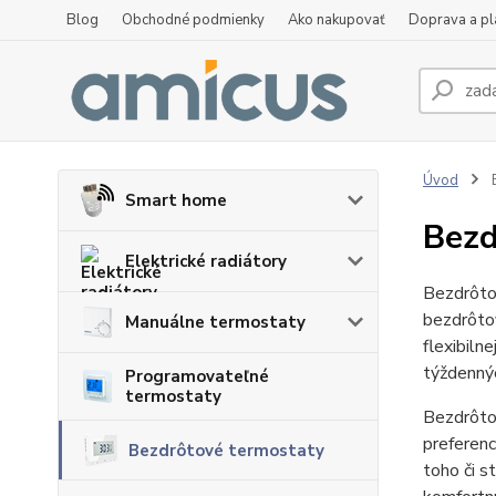
Blog
Obchodné podmienky
Ako nakupovať
Doprava a p
Úvod
B
Smart home
Bezd
Elektrické radiátory
Bezdrôto
bezdrôtov
Manuálne termostaty
flexibiln
týždennýc
Programovateľné
termostaty
Bezdrôto
preferenc
Bezdrôtové termostaty
toho či s