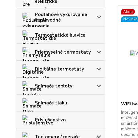
elektrické
Akcia
Podlahové vykurovanie
Novinka
teplovodné
Termostatické hlavice
Priemyselné termostaty
Digitálne termostaty
Snímače teploty
Snímače tlaku
WiFi be
Intelige
možnosto
Príslušenstvo
smartfón
môžete t
dosahu s
Teplomery / merače