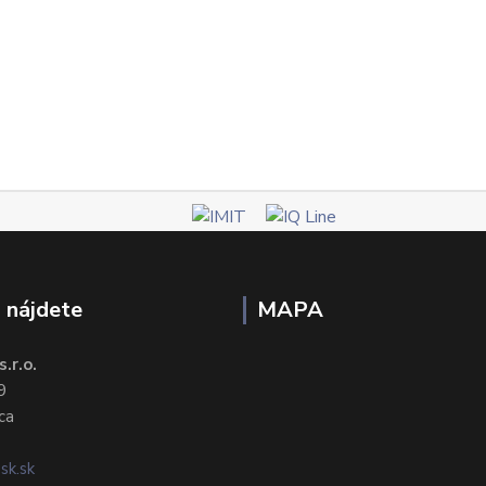
 nájdete
MAPA
.r.o.
9
ca
sk.sk