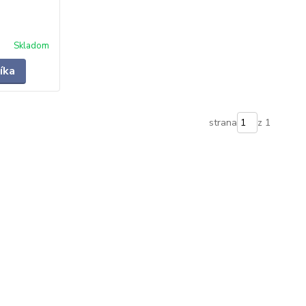
Skladom
íka
strana
z 1