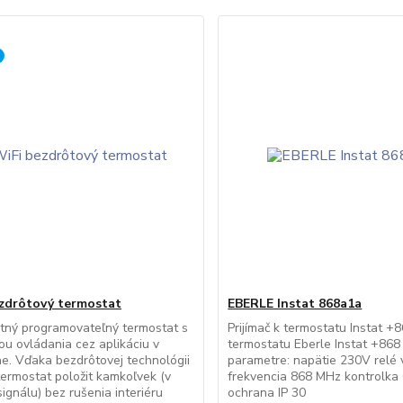
zdrôtový termostat
EBERLE Instat 868a1a
ntný programovateľný termostat s
Prijímač k termostatu Instat +
u ovládania cez aplikáciu v
termostatu Eberle Instat +868
e. Vďaka bezdrôtovej technológii
parametre: napätie 230V relé
ermostat položit kamkoľvek (v
frekvencia 868 MHz kontrolk
ignálu) bez rušenia interiéru
ochrana IP 30