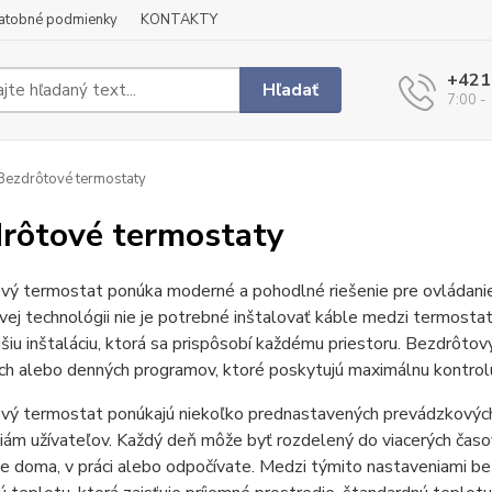
latobné podmienky
KONTAKTY
+421
Hľadať
7:00 -
ezdrôtové termostaty
rôtové termostaty
vý termostat ponúka moderné a pohodlné riešenie pre ovládanie 
ej technológii nie je potrebné inštalovať káble medzi termosta
ejšiu inštaláciu, ktorá sa prispôsobí každému priestoru. Bezdrô
h alebo denných programov, ktoré poskytujú maximálnu kontrolu
vý termostat ponúkajú niekoľko prednastavených prevádzkovýc
iám užívateľov. Každý deň môže byť rozdelený do viacerých časo
te doma, v práci alebo odpočívate. Medzi týmito nastaveniami 