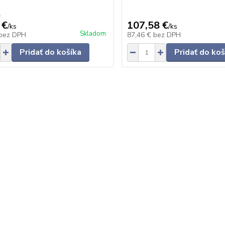
€
 €
107,58 €
/
ks
/
ks
Skladom
bez DPH
87,46 €
bez DPH
Pridať do košíka
Pridať do koš