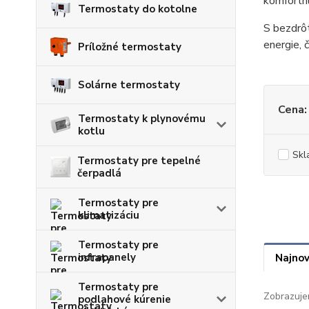
komfortnú
Termostaty do kotolne
S bezdrôt
energie, 
Príložné termostaty
Solárne termostaty
Cena:
Termostaty k plynovému
kotlu
Skl
Termostaty pre tepelné
čerpadlá
Termostaty pre
klimatizáciu
Termostaty pre
infrapanely
Najnov
Termostaty pre
Zobrazuje
podlahové kúrenie