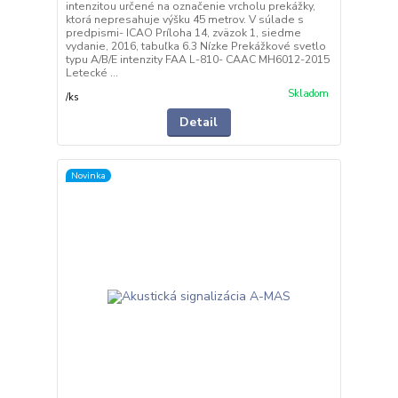
intenzitou určené na označenie vrcholu prekážky,
ktorá nepresahuje výšku 45 metrov. V súlade s
predpismi- ICAO Príloha 14, zväzok 1, siedme
vydanie, 2016, tabuľka 6.3 Nízke Prekážkové svetlo
typu A/B/E intenzity FAA L-810- CAAC MH6012-2015
Letecké ...
Skladom
/
ks
Detail
Novinka