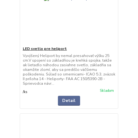
LED svetlo pre heliport
Vyvýšený Heliport by nemal presahovať výšku 25
cm.V spojení so základňou je krehká spojka, takže
ak lietadlo náhodou zasiahne svetlo, základňa sa
okamžite zlomí, aby sa predišlo väčšiemu
poškodeniu. Súlad so smernicami- ICAO 5.3, zväzok
II príloha 14 - Heliporty- FAA AC 150/5390-2B -
Sprievodca návr...
Skladom
/
ks
Detail