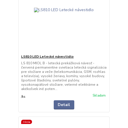
LS810 LED Letecké návestidlo
LS 810 MIOL B - letecká prekážková návesť -
červená permanentne svietiaca letecká signalizácia
pre stožiare a veže (telekomunikácia, GSM, rozhlas
a televízia), vysoké žeriavy, komíny, vysoké budovy,
športové štadióny, svetelné pylóny,
vysokonapäťové stožiare, veterné elektrárne a
akékoľvek iné poten...
Skladom
/
ks
Detail
Akcia