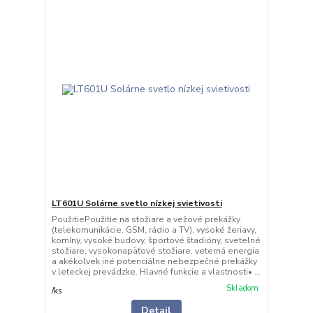
LT601U Solárne svetlo nízkej svietivosti
PoužitiePoužitie na stožiare a vežové prekážky
(telekomunikácie, GSM, rádio a TV), vysoké žeriavy,
komíny, vysoké budovy, športové štadióny, svetelné
stožiare, vysokonapäťové stožiare, veterná energia
a akékoľvek iné potenciálne nebezpečné prekážky
v leteckej prevádzke. Hlavné funkcie a vlastnosti• ...
Skladom
/
ks
Detail