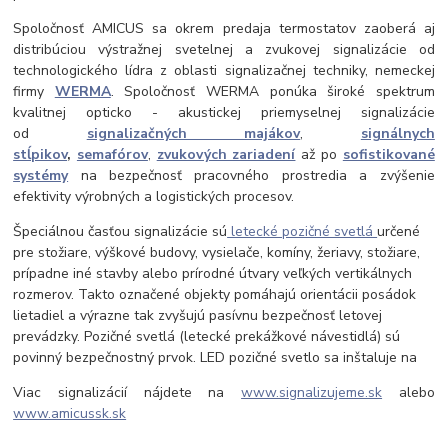
Spoločnosť AMICUS sa okrem predaja termostatov zaoberá aj
distribúciou výstražnej svetelnej a zvukovej signalizácie od
technologického lídra z oblasti signalizačnej techniky, nemeckej
firmy
WERMA
. Spoločnosť WERMA ponúka široké spektrum
kvalitnej opticko - akustickej priemyselnej signalizácie
od
signalizačných majákov
,
signálnych
stĺpikov
,
semafórov
,
zvukových zariadení
až po
sofistikované
systémy
na bezpečnosť pracovného prostredia a zvýšenie
efektivity výrobných a logistických procesov.
Špeciálnou časťou signalizácie sú
letecké pozičné svetlá
určené
pre stožiare, výškové budovy, vysielače, komíny, žeriavy, stožiare,
prípadne iné stavby alebo prírodné útvary veľkých vertikálnych
rozmerov. Takto označené objekty pomáhajú orientácii posádok
lietadiel a výrazne tak zvyšujú pasívnu bezpečnosť letovej
prevádzky. Pozičné svetlá (letecké prekážkové návestidlá) sú
povinný bezpečnostný prvok. LED pozičné svetlo sa inštaluje na
Viac signalizácií nájdete na
www.signalizujeme.sk
alebo
www.amicussk.sk