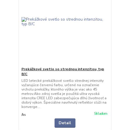
Prekážkové svetlo so strednou intenzitou, typ
B/C
LED letecké prekážkové svetlo strednej intenzity
vyžarujúce červenú farbu, určené na označenie
vrcholu prekážky, ktorého výška je viac ako 45
metrov.Ako zdroj svetla je použitá ultra vysoká
intenzita CREE LED zabezpečujúca dlhú životnosť a
dobrý výkon. Špeciálne navrhnutý reflektor slúži na
konverge...
Skladom
/
ks
Detail