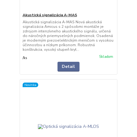
Akustická signalizácia A-MAS
Akustická signalizácia A-MAS Nová akustická
signalizácia Amicus s 2 spôsobmi montáže je
zdrojom intenzívneho akustického signálu, určená
do náročných priemyselných podmienok. Osadená
je moderným piezoelektrickým meničom s vysokou
účinnosťou a nízkym príkonom. Robustná
konštrukcia, vysoký stupeň kryt...
Skladom
/
ks
Detail
Novinka