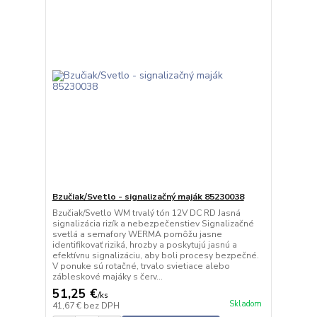
Bzučiak/Svetlo - signalizačný maják 85230038
Bzučiak/Svetlo WM trvalý tón 12V DC RD Jasná
signalizácia rizík a nebezpečenstiev Signalizačné
svetlá a semafory WERMA pomôžu jasne
identifikovať riziká, hrozby a poskytujú jasnú a
efektívnu signalizáciu, aby boli procesy bezpečné.
V ponuke sú rotačné, trvalo svietiace alebo
zábleskové majáky s červ...
51,25 €
/
ks
Skladom
41,67 €
bez DPH