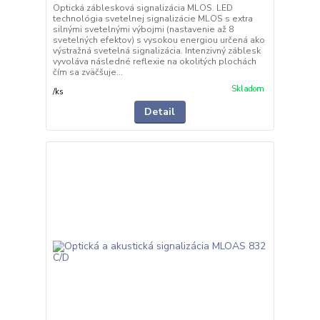
Optická záblesková signalizácia MLOS. LED
technológia svetelnej signalizácie MLOS s extra
silnými svetelnými výbojmi (nastavenie až 8
svetelných efektov) s vysokou energiou určená ako
výstražná svetelná signalizácia. Intenzivný záblesk
vyvoláva následné reflexie na okolitých plochách
čím sa zväčšuje...
Skladom
/
ks
Detail