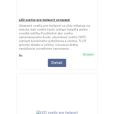
LED svetlo pre heliport vstavané
Vstavané svetlo pre heliport sa vždy inštaluje na
miesta, kde svetlá často zrážajú lietadlá alebo
vozidlá údržby.Použiteľné ako svetlo
zameriavacieho bodu, obvodové svetlo FATO
(oblasti konečného priblíženia a vzletu), TLOF
(plochy dotyku a vzletu), rolovacia dráha,
navádzacie osvetlenie zarovnania ...
Skladom
/
ks
Detail