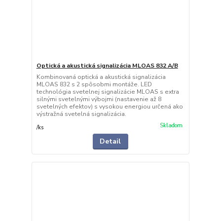
Optická a akustická signalizácia MLOAS 832 A/B
Kombinovaná optická a akustická signalizácia
MLOAS 832 s 2 spôsobmi montáže. LED
technológia svetelnej signalizácie MLOAS s extra
silnými svetelnými výbojmi (nastavenie až 8
svetelných efektov) s vysokou energiou určená ako
výstražná svetelná signalizácia.
Skladom
/
ks
Detail