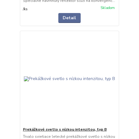
Špeciálne navrhnutý reflektor slúži na konvergenc...
Skladom
/
ks
Detail
Prekážkové svetlo s nízkou intenzitou, typ B
Trvalo svietiace letecké prekážkové svetlo s nízkou