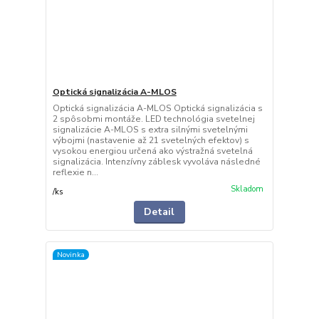
Optická signalizácia A-MLOS
Optická signalizácia A-MLOS Optická signalizácia s
2 spôsobmi montáže. LED technológia svetelnej
signalizácie A-MLOS s extra silnými svetelnými
výbojmi (nastavenie až 21 svetelných efektov) s
vysokou energiou určená ako výstražná svetelná
signalizácia. Intenzívny záblesk vyvoláva následné
reflexie n...
Skladom
/
ks
Detail
Novinka