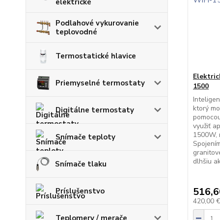
elektrické
Podlahové vykurovanie
teplovodné
Termostatické hlavice
Elektri
Priemyselné termostaty
1500
Inteligen
ktorý m
Digitálne termostaty
pomocou 
využiť a
1500W, r
Snímače teploty
Spojením
granitov
dlhšiu a
Snímače tlaku
516,6
Príslušenstvo
420,00 
Teplomery / merače