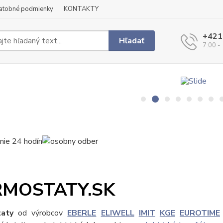
latobné podmienky
KONTAKTY
+421
Hľadať
7:00 -
RMOSTATY.SK
aty
od výrobcov
EBERLE
ELIWELL
IMIT
KGE
EUROTIME