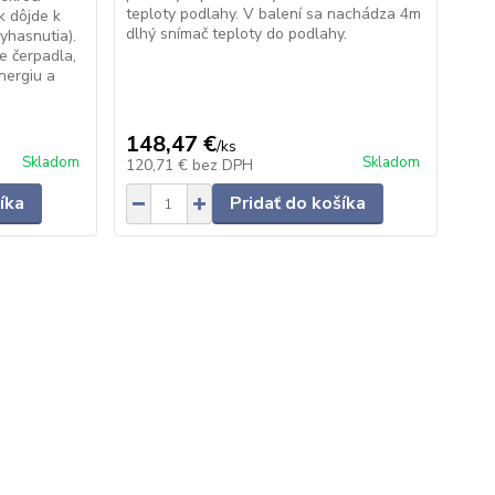
teploty podlahy. V balení sa nachádza 4m
k dôjde k
dlhý snímač teploty do podlahy.
yhasnutia).
e čerpadla,
energiu a
148,47 €
/
ks
Skladom
Skladom
120,71 €
bez DPH
íka
Pridať do košíka