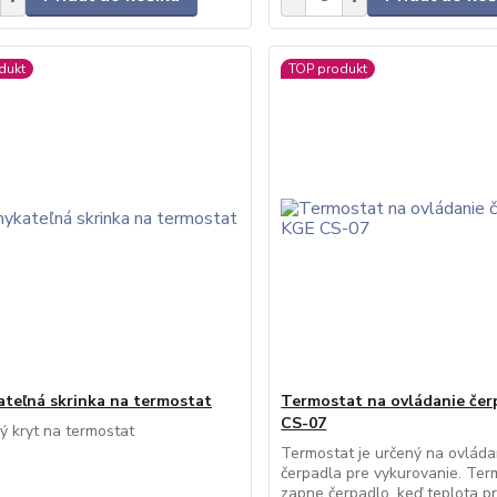
dukt
TOP produkt
teľná skrinka na termostat
Termostat na ovládanie čer
CS-07
 kryt na termostat
Termostat je určený na ovláda
čerpadla pre vykurovanie. Ter
zapne čerpadlo, keď teplota pr