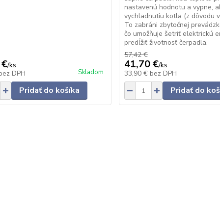
nastavenú hodnotu a vypne, a
vychladnutiu kotla (z dôvodu v
To zabráni zbytočnej prevádzk
čo umožňuje šetriť elektrickú 
predĺžiť životnosť čerpadla.
57,42 €
 €
41,70 €
/
ks
/
ks
Skladom
bez DPH
33,90 €
bez DPH
Pridať do košíka
Pridať do koš