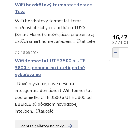
WiFi bezdrôtový termostat teraz s
Tuya
WiFi bezdrôtový termostat teraz
možnosť obsluhy cez aplikáciu TUYA
(Smart Home) umožňujúcou pripojenie aj
46,42
ďalších smart home zariadení. ...
čítať celé
37,74 €
16.08.2024
Wifi termostat UTE 3500 a UTE
3800 - jednoducho inteligentné
vykurovanie
Nové myslenie, nové riešenia -
inteligentná domácnosť Wifi termostat
pod omietku UTE 3500 a UTE 3800 od
EBERLE sú dôkazom novodobej
inteligen...
čítať celé
Zobraziť všetky novinky