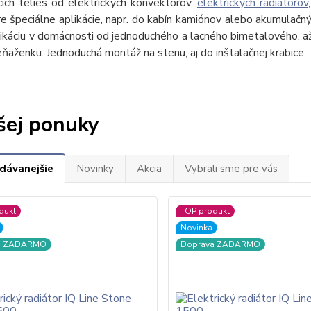
ích telies od elektrických konvektorov,
elektrických radiátorov
pre špeciálne aplikácie, napr. do kabín kamiónov alebo akumulačn
ikáciu v domácnosti od jednoduchého a lacného bimetalového, a
eňaženku. Jednoduchá montáž na stenu, aj do inštalačnej krabice.
šej ponuky
dávanejšie
Novinky
Akcia
Vybrali sme pre vás
dukt
TOP produkt
Novinka
a ZADARMO
Doprava ZADARMO