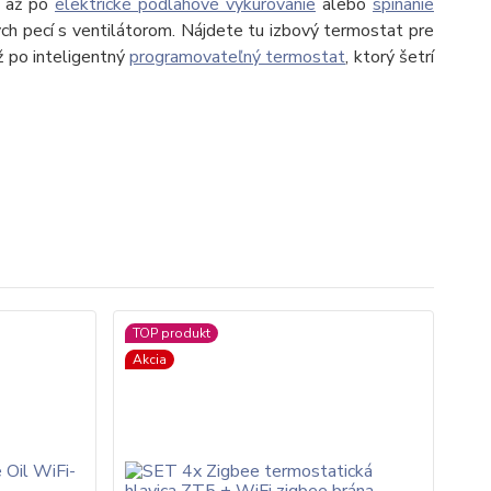
, až po
elektrické podlahové vykurovanie
alebo
spínanie
ých pecí s ventilátorom. Nájdete tu izbový termostat pre
ž po inteligentný
programovateľný termostat
, ktorý šetrí
TOP produkt
Akcia