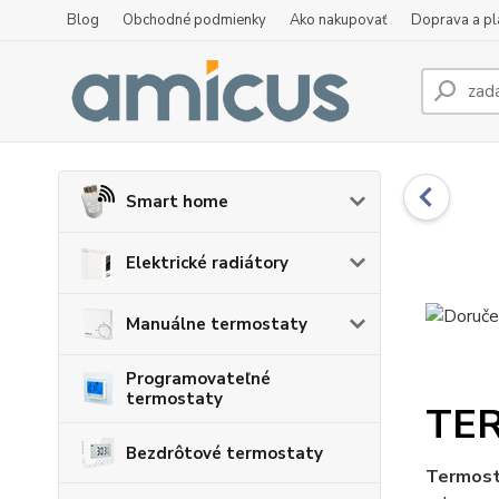
Blog
Obchodné podmienky
Ako nakupovať
Doprava a p
Smart home
Elektrické radiátory
Manuálne termostaty
Programovateľné
termostaty
TE
Bezdrôtové termostaty
Termost