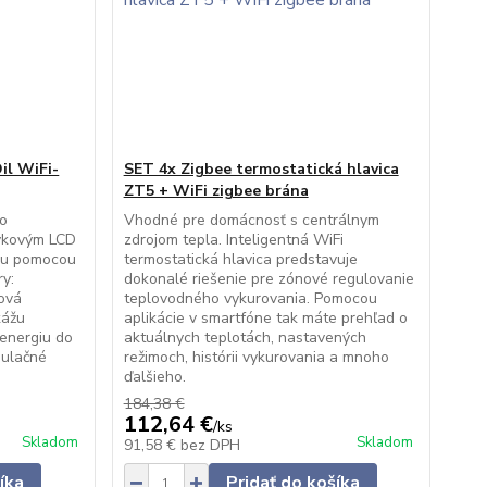
Oil WiFi-
SET 4x Zigbee termostatická hlavica
ZT5 + WiFi zigbee brána
no
Vhodné pre domácnosť s centrálnym
ykovým LCD
zdrojom tepla. Inteligentná WiFi
ciu pomocou
termostatická hlavica predstavuje
ry:
dokonalé riešenie pre zónové regulovanie
ková
teplovodného vykurovania. Pomocou
kážu
aplikácie v smartfóne tak máte prehľad o
 energiu do
aktuálnych teplotách, nastavených
mulačné
režimoch, histórii vykurovania a mnoho
ďalšieho.
184,38 €
112,64 €
/
ks
Skladom
Skladom
91,58 €
bez DPH
íka
Pridať do košíka