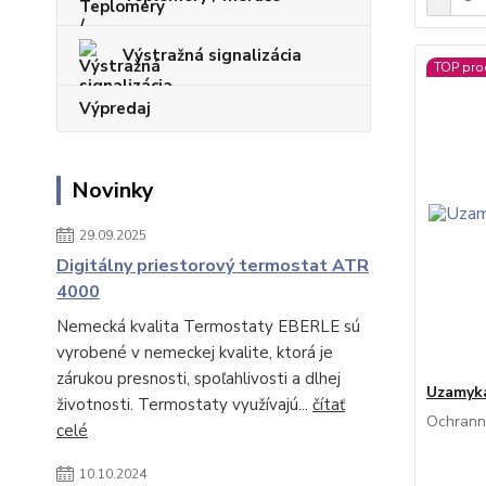
Výstražná signalizácia
TOP pro
Výpredaj
Novinky
29.09.2025
Digitálny priestorový termostat ATR
4000
Nemecká kvalita Termostaty EBERLE sú
vyrobené v nemeckej kvalite, ktorá je
zárukou presnosti, spoľahlivosti a dlhej
Uzamyka
životnosti. Termostaty využívajú...
čítať
Ochranný
celé
10.10.2024