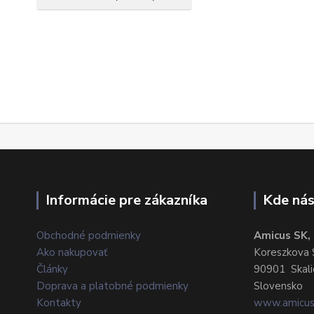
Informácie pre zákazníka
Kde nás
Obchodné podmienky
Amicus SK, s
Ako nakupovať
Koreszkova 
Články
90901 Skali
Doprava a platobné podmienky
Slovensko
Kontakty
www.amicus