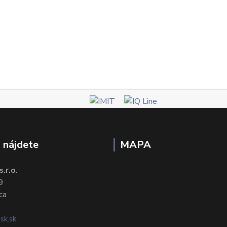
 nájdete
MAPA
.r.o.
9
ca
sk.sk