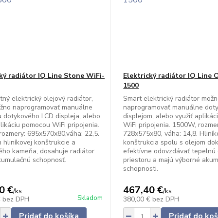
cký radiátor IQ Line Stone WiFi-
Elektrický radiátor IQ Line 
1500
tný elektrický olejový radiátor,
Smart elektrický radiátor mož
ožno naprogramovať manuálne
naprogramovať manuálne dot
dotykového LCD displeja, alebo
displejom, alebo využiť apliká
plikáciu pomocou WiFi pripojenia.
WiFi pripojenia. 1500W, rozme
ozmery: 695x570x80,váha: 22,5.
728x575x80, váha: 14,8. Hliní
 hliníkovej konštrukcie a
konštrukcia spolu s olejom do
ého kameňa, dosahuje radiátor
efektívne odovzdávať tepelnú
kumulačnú schopnosť.
priestoru a majú výborné aku
schopnosti.
0 €
467,40 €
/
ks
/
ks
Skladom
€
bez DPH
380,00 €
bez DPH
Pridať do košíka
Pridať do koš