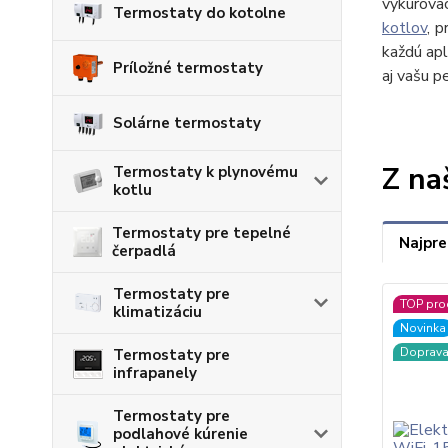
vykurovac
Termostaty do kotolne
kotlov
, 
každú apl
Príložné termostaty
aj vašu p
Solárne termostaty
Z na
Termostaty k plynovému
kotlu
Termostaty pre tepelné
Najpre
čerpadlá
Termostaty pre
TOP pro
klimatizáciu
Novinka
Doprav
Termostaty pre
infrapanely
Termostaty pre
podlahové kúrenie