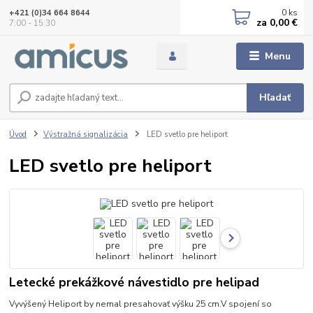
0
ks
+421 (0)34 664 8644
za
0,00 €
7:00 - 15:30
Menu
Hľadať
Úvod
Výstražná signalizácia
LED svetlo pre heliport
LED svetlo pre heliport
Letecké prekážkové návestidlo pre helipad
Vyvýšený Heliport by nemal presahovať výšku 25 cm.V spojení so