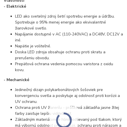
Vlastnosti
- Elektrické
LED ako svetelný zdroj šetrí spotrebu energie a údržbu.
Spotrebuje o 95% menej energie ako ekvivalentné
žiarovkové svetlo.
Napájanie dostupné v AC (110-240VAC) a DC48V, DC12V a
iné.
Napätie je voliteľné.
Doska LED zdroja obsahuje ochranu proti skratu a
prerušeniu obvodu.
Prepäťová ochrana vedenia pomocou varistora z oxidu
kovu.
- Mechanické
Jedinečný dizajn polykarbonátových šošoviek pre
konvergenciu svetla a poskytuje aj odolnosť proti korózii a
UV ochranu.
Ochrana proti UV žiareniu - prášková základňa jasne žltej
farby zaisťuje lepšiu viditeľnosť.
Základným materiálom je hliník odlievaný pod tlakom, ktorý
má výbornú odolnosť proti korózii, ochranu proti nárazom a