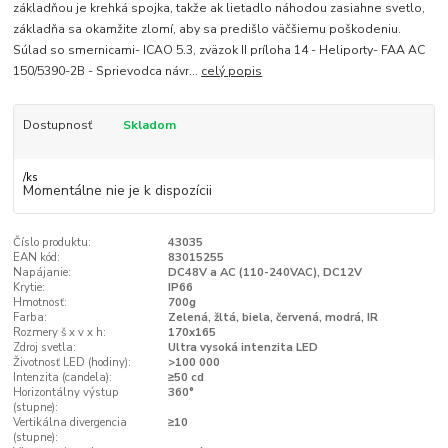
základňou je krehká spojka, takže ak lietadlo náhodou zasiahne svetlo,
základňa sa okamžite zlomí, aby sa predišlo väčšiemu poškodeniu.
Súlad so smernicami- ICAO 5.3, zväzok II príloha 14 - Heliporty- FAA AC
150/5390-2B - Sprievodca návr...
celý popis
Dostupnosť
Skladom
/
ks
Momentálne nie je k dispozícii
Číslo produktu:
43035
EAN kód:
83015255
Napájanie:
DC48V a AC (110-240VAC), DC12V
Krytie:
IP66
Hmotnosť:
700g
Farba:
Zelená, žltá, biela, červená, modrá, IR
Rozmery š x v x h:
170x165
Zdroj svetla:
Ultra vysoká intenzita LED
Životnosť LED (hodiny):
>100 000
Intenzita (candela):
≥50 cd
Horizontálny výstup
360°
(stupne):
Vertikálna divergencia
≥10
(stupne):