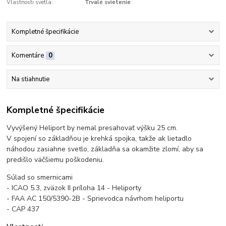
Vlastnosti svetla:
Trvalé svietenie
Kompletné špecifikácie
Komentáre
0
Na stiahnutie
Kompletné špecifikácie
Vyvýšený Heliport by nemal presahovať výšku 25 cm.
V spojení so základňou je krehká spojka, takže ak lietadlo
náhodou zasiahne svetlo, základňa sa okamžite zlomí, aby sa
predišlo väčšiemu poškodeniu.
Súlad so smernicami
- ICAO 5.3, zväzok II príloha 14 - Heliporty
- FAA AC 150/5390-2B - Sprievodca návrhom heliportu
- CAP 437