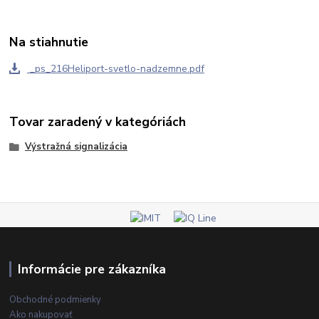
Na stiahnutie
_ps_216Heliport-svetlo-nadzemne.pdf
Tovar zaradený v kategóriách
Výstražná signalizácia
Informácie pre zákazníka
Obchodné podmienky
Ako nakupovať