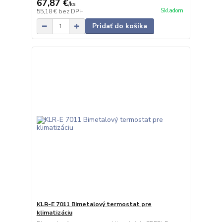
67,87 €
/
ks
Skladom
55,18 €
bez DPH
Pridať do košíka
KLR-E 7011 Bimetalový termostat pre
klimatizáciu