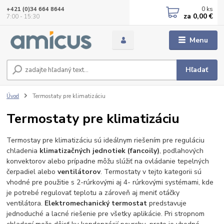
0
ks
+421 (0)34 664 8644
za
0,00 €
7:00 - 15:30
Menu
Hľadať
Úvod
Termostaty pre klimatizáciu
Termostaty pre klimatizáciu
Termostay pre klimatizáciu sú ideálnym riešením pre reguláciu
chladenia
klimatizačných jednotiek (fancoily)
, podlahových
konvektorov alebo prípadne môžu slúžiť na ovládanie tepelných
čerpadiel alebo
ventilátorov
. Termostaty v tejto kategorii sú
vhodné pre použitie s 2-rúrkovými aj 4- rúrkovými systémami, kde
je potrebé regulovať teplotu a zároveň aj meniť otáčky
ventilátora.
Elektromechanický termostat
predstavuje
jednoduché a lacné riešenie pre všetky aplikácie. Pri stropnom