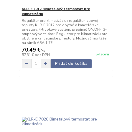
KLR-E 7012 Bimetalový termostat pre
klimatizáciu
Regulátor pre klimatizáciu / regulátor izbovej
teploty KLR-E 7012 pre obytné a kancelárske
priestory. 4-trubkový systém, prepínač ON/OFF, 3-
stupňový ventilátor. Regulátor pre klimatizáciu pre
obytné a kancelárske priestory. Možnosť montáže
na rámik ARA 1,7E.
70,49 €
/
ks
Skladom
57,31 €
bez DPH
Pridať do košíka