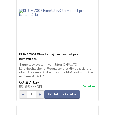
KLR-E 7007 Bimetalový termostat pre
klimatizáciu
4-trubkový systém, ventilátor ON/AUTO,
kúrenie/chladenie. Regulátor pre klimatizáciu pre
obytné a kancelárske priestory. Možnosť montáže
na rámik ARA 1,7E.
67,87 €
/
ks
Skladom
55,18 €
bez DPH
Pridať do košíka