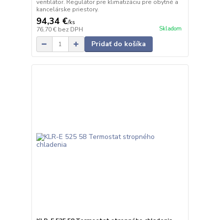
ventilátor. Regulátor pre klimatizáciu pre obytné a
kancelárske priestory.
94,34 €
/
ks
Skladom
76,70 €
bez DPH
Pridať do košíka