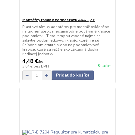
Montážny rámik k termostatu ARA 1,7 E
Plastové rámiky adaptérov pre montáž ovládačov
na takmer všetky medzinárodne používané krabice
pod omietku. Tieto rámy sú vhodné najmä na
zakrytie podomietkových krabíc, ktoré nie sú
úhľadne omietnuté alebo na podomietkové
krabice, ktoré sú väčšie ako základná doska
riadiacej jednotky.
4,48 €
/
ks
Skladom
3,64 €
bez DPH
Pridať do košíka