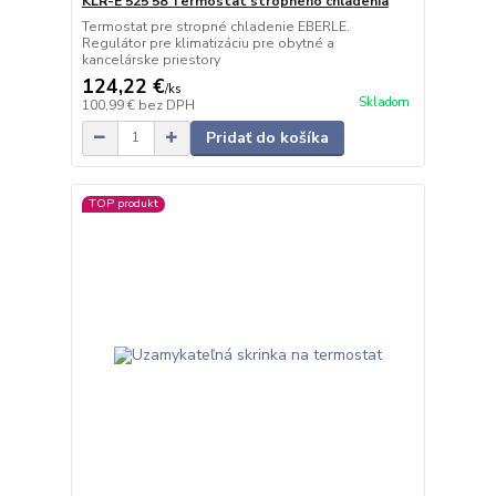
KLR-E 525 58 Termostat stropného chladenia
Termostat pre stropné chladenie EBERLE.
Regulátor pre klimatizáciu pre obytné a
kancelárske priestory
124,22 €
/
ks
Skladom
100,99 €
bez DPH
Pridať do košíka
TOP produkt