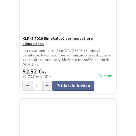
KLR-E 7026 Bimetalový termostat pre
klimatizáciu
Iba chladenie, prepínač ON/OFF, 3-stupňový
ventilátor. Regulátor pre klimatizáciu pre obytné a
kancelárske priestory. Možnosť montáže na rámik
ARA 1,7E.
52,52 €
/
ks
Skladom
42,70 €
bez DPH
Pridať do košíka