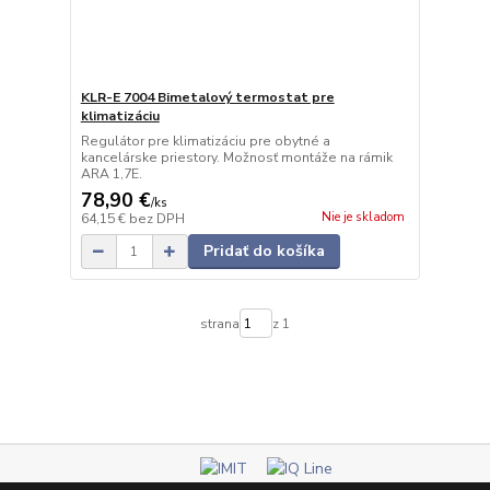
KLR-E 7004 Bimetalový termostat pre
klimatizáciu
Regulátor pre klimatizáciu pre obytné a
kancelárske priestory. Možnosť montáže na rámik
ARA 1,7E.
78,90 €
/
ks
Nie je skladom
64,15 €
bez DPH
Pridať do košíka
strana
z 1