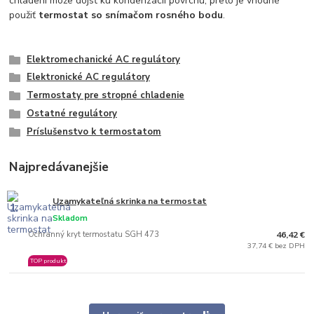
chladení može dôjsť ku kondenzácií povrchu, preto je vhodné
použiť
termostat so snímačom rosného bodu
.
Elektromechanické AC regulátory
Elektronické AC regulátory
Termostaty pre stropné chladenie
Ostatné regulátory
Príslušenstvo k termostatom
Najpredávanejšie
Uzamykateľná skrinka na termostat
1.
Skladom
Ochranný kryt termostatu SGH 473
46,42 €
37,74 € bez DPH
TOP produkt