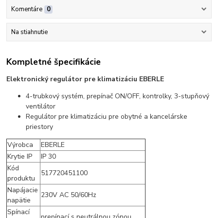
Komentáre
0
Na stiahnutie
Kompletné špecifikácie
Elektronický regulátor pre klimatizáciu EBERLE
4-trubkový systém, prepínač ON/OFF, kontrolky, 3-stupňový
ventilátor
Regulátor pre klimatizáciu pre obytné a kancelárske
priestory
Výrobca
EBERLE
Krytie IP
IP 30
Kód
517720451100
produktu
Napájacie
230V AC 50/60Hz
napätie
Spínací
prepínací s neutrálnou zónou