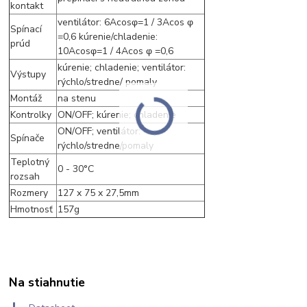
kontakt
ventilátor: 6Acosφ=1 / 3Acos φ
Spínací
=0,6 kúrenie/chladenie:
prúd
10Acosφ=1 / 4Acos φ =0,6
kúrenie; chladenie; ventilátor:
Výstupy
rýchlo/stredne/ pomaly
Montáž
na stenu
Kontrolky
ON/OFF; kúrenie; chladenie
ON/OFF; ventilátor:
Spínače
rýchlo/stredne/pomaly
Teplotný
0 - 30°C
rozsah
Rozmery
127 x 75 x 27,5mm
Hmotnosť
157g
Na stiahnutie