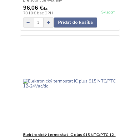
pre zopnutie výstrahy.
96,06 €
/
ks
Skladom
78,10 €
bez DPH
Pridať do košíka
Elektronický termostat IC plus 915 NTC/PTC 12-
24Vac/dc