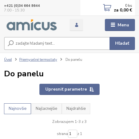
0
ks
+421 (0)34 664 8644
za
0,00 €
7:00 - 15:30
Menu
Hľadať
Úvod
Priemyselné termostaty
Do panelu
Do panelu
Upresniť parametre
Najnovšie
Najlacnejšie
Najdrahšie
Zobrazujem 1-3 z 3
strana
z 1