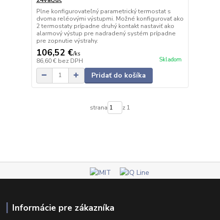
Plne konfigurovateľný parametrický termostat s
dvoma reléovými výstupmi. Možné konfigurovať ako
2 termostaty prípadne druhý kontakt nastaviť ako
alarmový výstup pre nadradený systém prípadne
pre zopnutie výstrahy.
106,52 €
/
ks
Skladom
86,60 €
bez DPH
Pridať do košíka
strana
z 1
Informácie pre zákazníka