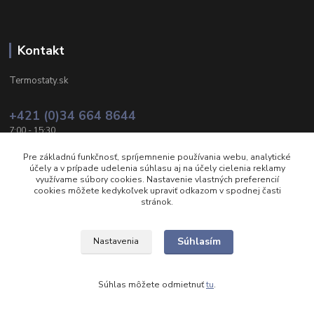
Kontakt
Termostaty.sk
+421 (0)34 664 8644
7:00 - 15:30
info@termostaty.sk
Pre základnú funkčnosť, spríjemnenie používania webu, analytické
účely a v prípade udelenia súhlasu aj na účely cielenia reklamy
využívame súbory cookies. Nastavenie vlastných preferencií
cookies môžete kedykoľvek upraviť odkazom v spodnej časti
stránok.
Súhlasím
Nastavenia
Upravit sběr cookies.
Súhlas môžete odmietnuť
tu
.
Vytvorené na
Eshop-rychlo.sk