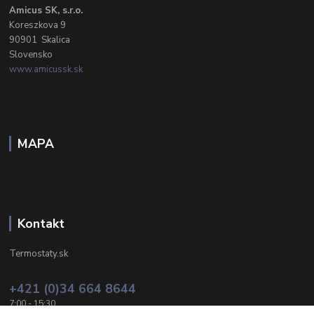
Amicus SK, s.r.o.
Koreszkova 9
90901 Skalica
Slovensko
www.amicussk.sk
MAPA
Kontakt
Termostaty.sk
+421 (0)34 664 8644
7:00 - 15:30