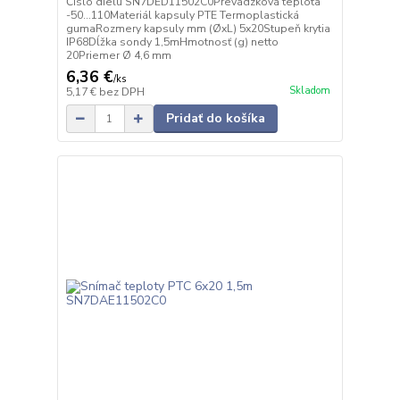
Číslo dielu SN7DED11502C0Prevádzková teplota
-50…110Materiál kapsuly PTE Termoplastická
gumaRozmery kapsuly mm (ØxL) 5x20Stupeň krytia
IP68Dĺžka sondy 1,5mHmotnosť (g) netto
20Priemer Ø 4,6 mm
6,36 €
/
ks
Skladom
5,17 €
bez DPH
Pridať do košíka