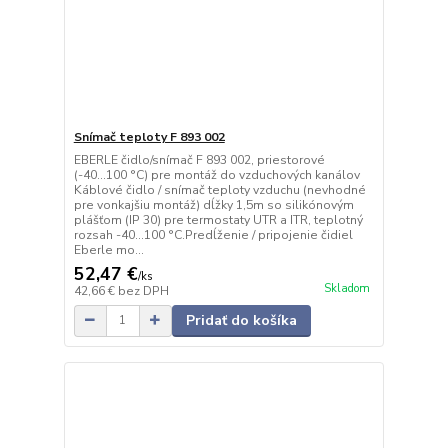
Snímač teploty F 893 002
EBERLE čidlo/snímač F 893 002, priestorové
(-40...100 °C) pre montáž do vzduchových kanálov
Káblové čidlo / snímač teploty vzduchu (nevhodné
pre vonkajšiu montáž) dĺžky 1,5m so silikónovým
plášťom (IP 30) pre termostaty UTR a ITR, teplotný
rozsah -40...100 °C.Predĺženie / pripojenie čidiel
Eberle mo...
52,47 €
/
ks
Skladom
42,66 €
bez DPH
Pridať do košíka