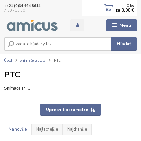
0
ks
+421 (0)34 664 8644
za
0,00 €
7:00 - 15:30
Menu
Hľadať
Úvod
Snímače teploty
PTC
PTC
Snímače PTC
Upresniť parametre
Najnovšie
Najlacnejšie
Najdrahšie