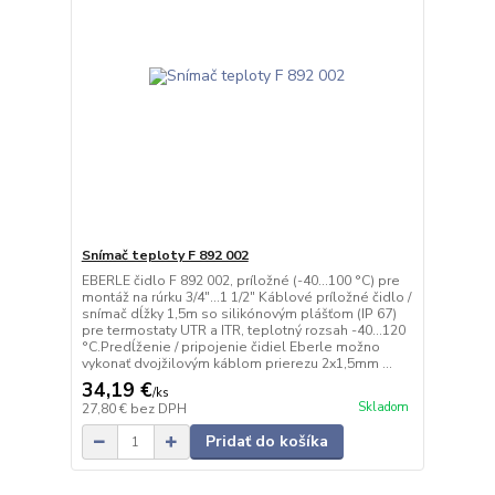
Snímač teploty F 892 002
EBERLE čidlo F 892 002, príložné (-40...100 °C) pre
montáž na rúrku 3/4"...1 1/2" Káblové príložné čidlo /
snímač dĺžky 1,5m so silikónovým plášťom (IP 67)
pre termostaty UTR a ITR, teplotný rozsah -40...120
°C.Predĺženie / pripojenie čidiel Eberle možno
vykonať dvojžilovým káblom prierezu 2x1,5mm ...
34,19 €
/
ks
Skladom
27,80 €
bez DPH
Pridať do košíka