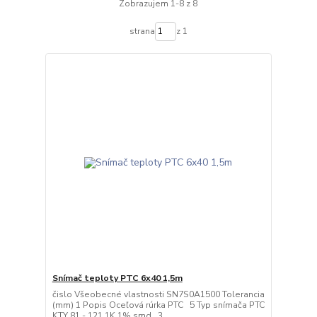
Zobrazujem 1-8 z 8
strana
z 1
Snímač teploty PTC 6x40 1,5m
čislo Všeobecné vlastnosti SN7S0A1500 Tolerancia
(mm) 1 Popis Oceľová rúrka PTC 5 Typ snímača PTC
KTY 81 - 121 1K 1% smd 3