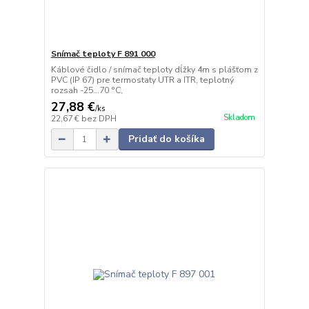
Snímač teploty F 891 000
Káblové čidlo / snímač teploty dĺžky 4m s plášťom z
PVC (IP 67) pre termostaty UTR a ITR, teplotný
rozsah -25...70 °C,
27,88 €
/
ks
Skladom
22,67 €
bez DPH
Pridať do košíka