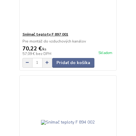
Snímač teploty F 897 001
Pre montáž do vzduchových kanálov
70,22 €
/
ks
Skladom
57,09 €
bez DPH
Pridať do košíka