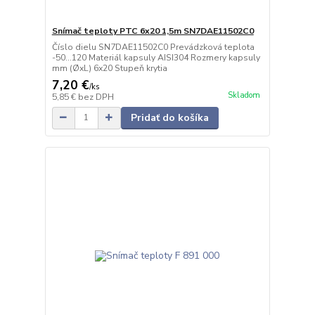
Snímač teploty PTC 6x20 1,5m SN7DAE11502C0
Číslo dielu SN7DAE11502C0 Prevádzková teplota
-50…120 Materiál kapsuly AISI304 Rozmery kapsuly
mm (ØxL) 6x20 Stupeň krytia
7,20 €
/
ks
Skladom
5,85 €
bez DPH
Pridať do košíka