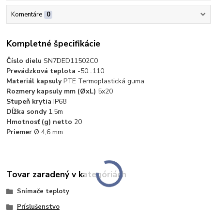
Komentáre
0
Kompletné špecifikácie
Číslo dielu
SN7DED11502C0
Prevádzková teplota
-50…110
Materiál kapsuly
PTE Termoplastická guma
Rozmery kapsuly mm (ØxL)
5x20
Stupeň krytia
IP68
Dĺžka sondy
1,5m
Hmotnosť (g) netto
20
Priemer
Ø 4,6 mm
Tovar zaradený v kategóriách
Snímače teploty
Príslušenstvo