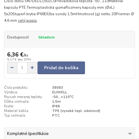
Číslo dielu SN7DED11502C0Prevádzková teplota -50…110Materiál
kapsuly PTE Termoplastická gumaRozmery kapsuly mm (ØxL)
5x20Stupeň krytia IP68Dĺžka sondy 1,5mHmotnosť (g) netto 20Priemer Ø
4,6 mm
celý popis
Dostupnosť
Skladom
6,36 €
/
ks
5,17 €
bez DPH
Pridať do košíka
Číslo produktu:
38083
Výrobca:
ELIWELL
Rozsah meranej teploty:
-50...+110°C
Dĺžka snímača:
1,5m
Krytie:
IP68
Materiál kábla:
TPE (vysoká tepl. odolnosť)
Typ snímača:
PTC
Kompletné špecifikácie