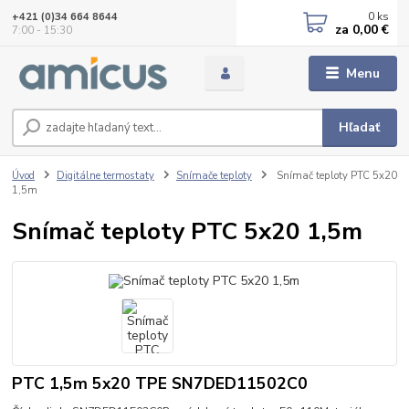
0
ks
+421 (0)34 664 8644
za
0,00 €
7:00 - 15:30
Menu
Hľadať
Úvod
Digitálne termostaty
Snímače teploty
Snímač teploty PTC 5x20
1,5m
Snímač teploty PTC 5x20 1,5m
PTC 1,5m 5x20 TPE SN7DED11502C0