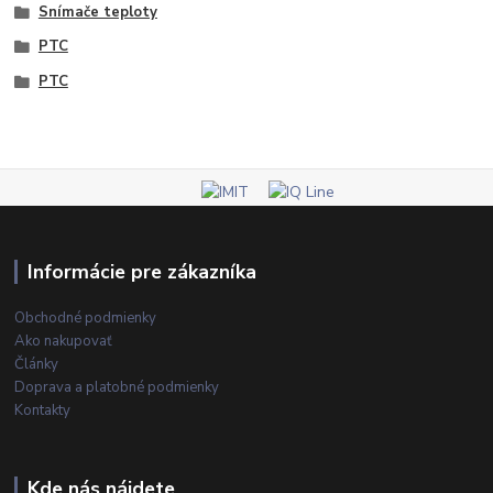
Snímače teploty
PTC
PTC
Informácie pre zákazníka
Obchodné podmienky
Ako nakupovať
Články
Doprava a platobné podmienky
Kontakty
Kde nás nájdete