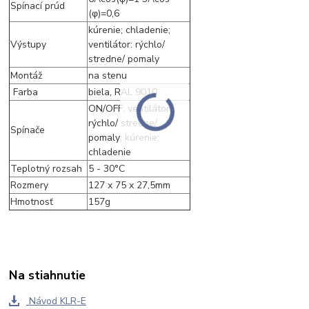
Spínací prúd
(φ)=0,6
kúrenie; chladenie;
Výstupy
ventilátor: rýchlo/
stredne/ pomaly
Montáž
na stenu
Farba
biela, RAL 9010
ON/OFF; ventilátor:
rýchlo/ stredne/
Spínače
pomaly; kúrenie;
chladenie
Teplotný rozsah
5 - 30°C
Rozmery
127 x 75 x 27,5mm
Hmotnosť
157g
Na stiahnutie
Návod KLR-E