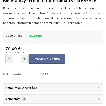
Bimetalový termostat pre klimatizáciu EBERLE
Regulátor pre klimatizáciu / regulátor izbovej teploty KLR-E 7012 pre
obytné a kancelárske priestory. 4-trubkový systém, prepínač ON/OFF, 3-
stupňový ventilátor. Regulátor pre klimatizáciu pre obytné a kancelárske
priestory. Možnosť montáže na rámik ARA 1,7E.
celý popis
Dostupnosť
Skladom
70,49 €
/
ks
57,31 €
bez DPH
Pridať do košíka
Číslo produktu:
86119
Kompletné špecifikácie
Komentáre
0