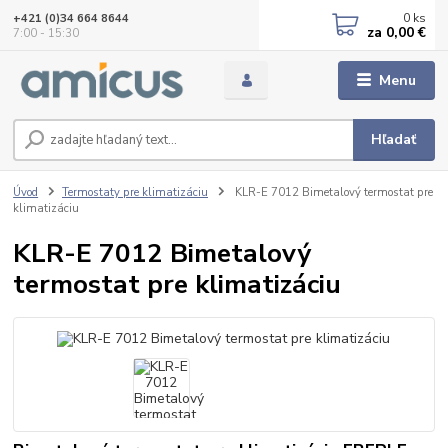
0
ks
+421 (0)34 664 8644
za
0,00 €
7:00 - 15:30
Menu
Hľadať
Úvod
Termostaty pre klimatizáciu
KLR-E 7012 Bimetalový termostat pre
klimatizáciu
KLR-E 7012 Bimetalový
termostat pre klimatizáciu