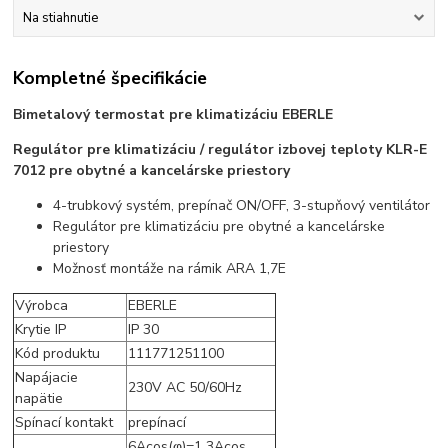
Na stiahnutie
Kompletné špecifikácie
Bimetalový termostat pre klimatizáciu EBERLE
Regulátor pre klimatizáciu / regulátor izbovej teploty KLR-E
7012 pre obytné a kancelárske priestory
4-trubkový systém, prepínač ON/OFF, 3-stupňový ventilátor
Regulátor pre klimatizáciu pre obytné a kancelárske
priestory
Možnosť montáže na rámik ARA 1,7E
Výrobca
EBERLE
Krytie IP
IP 30
Kód produktu
111771251100
Napájacie
230V AC 50/60Hz
napätie
Spínací kontakt
prepínací
6Acos(φ)=1 3Acos