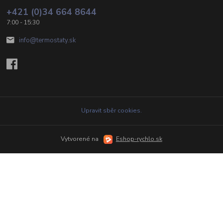
+421 (0)34 664 8644
7:00 - 15:30
info@termostaty.sk
Upravit sběr cookies.
Vytvorené na
Eshop-rychlo.sk