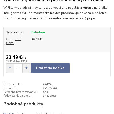
WiFi termostatická hlavica je zjednodušene regulácia kúrenia na diaľku.
Inteligentná WiFi termostatická hlavica predstavuje dokonalé riešenie
pre zónové regulovanie teplovodného vykurovania.
celý popis
Dostupnosť
Skladom
Cena pred
46,62 €
zľavou
23,49 €
/
ks
19,10 €
bez DPH
Pridať do košíka
Číslo produktu:
42424
Napájanie:
2x1,5V AA
Týždenné programovanie::
áno
Podsvietenie displeja:
áno, biele
Podobné produkty