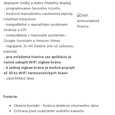
displejom (veľký a dobre čitateľný displej)
- programovanie časového rozvrhu
- možnosť manuálneho nastavenia teploty
rotačným kolieskom
- kompatibilné s operačnými systémami
Android a iOS
- kompatibilita s hlasovými asistentmi -
Google Assistant a Amazon Alexa
- napájanie 2x AA batérie (nie sú súčastou
balenia)
-
pre ovládanie hlavice cez aplikáciu je
nutné zakúpiť WiFi zigbee bránu
- k jednej zigbee bráne je možné pripojiť
až 10 ks WiFi termostatických hlavíc
- závit M30x1.5mm
Funkcie:
Okenný kontakt - funkcia detekcie otvoreného okna
Ochrana pred usádzaním vodného kameňa