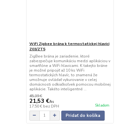
WiFi Zigbee brána k termostatickej hlavici
Z03/ZT5
ZigBee brána je zariadenie, ktoré
zabezpečuje komunikáciu medzi aplikáciou v
smartfóne a WiFi hlavicami. K takejto bráne
je možné pripojiť až 10 ks WiFi
termostatických hlavíc, to znamená že
umožnuje ovládať vykurovanie v celej
domácnosti odkiaľkoľvek pomocou mobilnej
aplikácie. Takéto inteligentné ...
45,39 €
21,53 €
/
ks
Skladom
17,50 €
bez DPH
Pridať do košíka