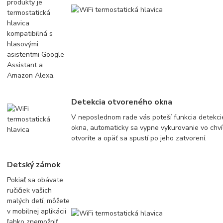
produkty je
termostatická
hlavica
kompatibilná s
hlasovými
asistentmi Google
Assistant a
Amazon Alexa.
Detekcia otvoreného okna
V neposlednom rade vás poteší funkcia detekc
okna, automaticky sa vypne vykurovanie vo chvíl
otvoríte a opäť sa spustí po jeho zatvorení.
Detský zámok
Pokiaľ sa obávate
ručičiek vašich
malých detí, môžete
v mobilnej aplikácii
ľahko znemožniť