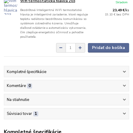
Wifi termostatická hlavica Z03
Skladom
Bezdrôtová Inteligentná WiFi termostatická
23,49 €
/
ks
hlavica je inteligentné zariadenie, ktoré reguluje
19,10 €
bez DPH
teplotu radiátorov bezdrôtovou komunikáciou so
systémom ústredného kúrenia. Umožňuje
diaľkové ovládanie a automatizáciu vykurovania,
čím zlepšuje energetickú účinnosť a pohodlie
používateľa.
Pridať do košíka
Kompletné špecifikácie
Komentáre
0
Na stiahnutie
Súvisiaci tovar
1
Kompletné špecifikácie