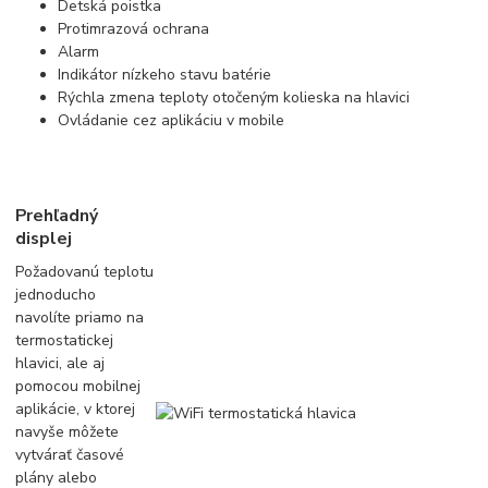
Detská poistka
Protimrazová ochrana
Alarm
Indikátor nízkeho stavu batérie
Rýchla zmena teploty otočeným kolieska na hlavici
Ovládanie cez aplikáciu v mobile
Prehľadný
displej
Požadovanú teplotu
jednoducho
navolíte priamo na
termostatickej
hlavici, ale aj
pomocou mobilnej
aplikácie, v ktorej
navyše môžete
vytvárať časové
plány alebo