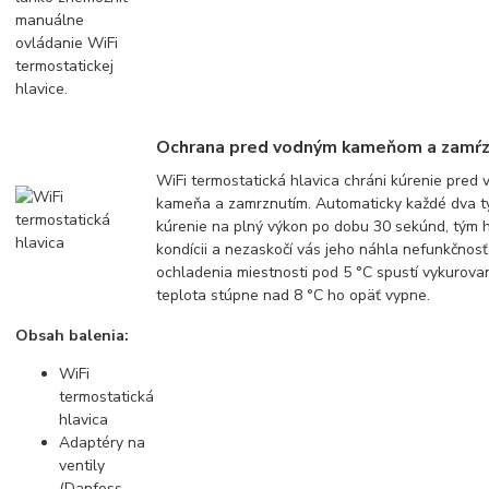
manuálne
ovládanie WiFi
termostatickej
hlavice.
Ochrana pred vodným kameňom a zamŕ
WiFi termostatická hlavica chráni kúrenie pred
kameňa a zamrznutím. Automaticky každé dva t
kúrenie na plný výkon po dobu 30 sekúnd, tým ho
kondícii a nezaskočí vás jeho náhla nefunkčnosť
ochladenia miestnosti pod 5 °C spustí vykurova
teplota stúpne nad 8 °C ho opäť vypne.
Obsah balenia:
WiFi
termostatická
hlavica
Adaptéry na
ventily
(Danfoss,