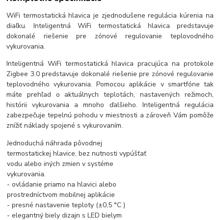
WiFi termostatická hlavica je zjednodušene regulácia kúrenia na
diaľku. Inteligentná WiFi termostatická hlavica predstavuje
dokonalé riešenie pre zónové regulovanie teplovodného
vykurovania.
Inteligentná WiFi termostatická hlavica pracujúca na protokole
Zigbee 3.0 predstavuje dokonalé riešenie pre zónové regulovanie
teplovodného vykurovania. Pomocou aplikácie v smartfóne tak
máte prehľad o aktuálnych teplotách, nastavených režimoch,
histórii vykurovania a mnoho ďalšieho. Inteligentná regulácia
zabezpečuje tepelnú pohodu v miestnosti a zároveň Vám pomôže
znížiť náklady spojené s vykurovaním.
Jednoduchá náhrada pôvodnej
termostatickej hlavice, bez nutnosti vypúšťať
vodu alebo iných zmien v systéme
vykurovania.
- ovládanie priamo na hlavici alebo
prostredníctvom mobilnej aplikácie
- presné nastavenie teploty (±0,5 °C )
- elegantný biely dizajn s LED bielym