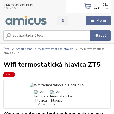
0
ks
+421 (0)34 664 8644
za
0,00 €
7:00 - 15:30
Menu
Hľadať
Úvod
Smart home
Wifi termostatická hlavica
Wifi termostatická
hlavica ZT5
Wifi termostatická hlavica ZT5
Akcia
Zónové regulovanie teplovodného vykurovania