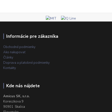
Informácie pre zákazníka
Obchodné podmienky
Ako nakupovať
Články
Doprava a platobné podmienky
Kontakty
Kde nás nájdete
Amicus SK, s.r.o.
Koreszkova 9
90901 Skalica