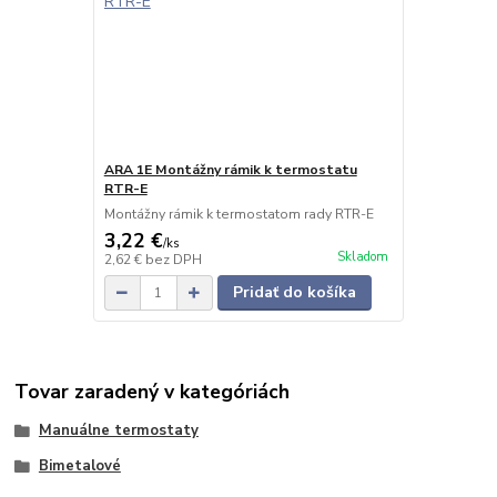
ARA 1E Montážny rámik k termostatu
RTR-E
Montážny rámik k termostatom rady RTR-E
3,22 €
/
ks
Skladom
2,62 €
bez DPH
Pridať do košíka
Tovar zaradený v kategóriách
Manuálne termostaty
Bimetalové