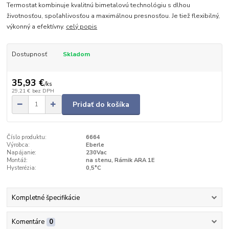
Termostat kombinuje kvalitnú bimetalovú technológiu s dlhou
životnosťou, spoľahlivosťou a maximálnou presnosťou. Je tiež flexibilný,
výkonný a efektívny.
celý popis
Dostupnosť
Skladom
35,93 €
/
ks
29,21 €
bez DPH
Pridať do košíka
Číslo produktu:
6664
Výrobca:
Eberle
Napájanie:
230Vac
Montáž:
na stenu, Rámik ARA 1E
Hysterézia:
0,5°C
Kompletné špecifikácie
Komentáre
0