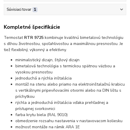
Súvisiaci tovar
1
Kompletné špecifikácie
Termostat
RTR 9725
kombinuje kvalitnú bimetalovú technológiu
s dlhou životnosťou, spoľahlivosťou a maximálnou presnosťou. Je
tiež flexibilný, výkonný a efektívny.
minimalistický dizajn, štýlový dizajn
bimetalová technológia s termickou spätnou väzbou a
vysokou presnosťou
jednoduchá a rýchla inštalácia
montáž na stenu alebo priamo na elektroinštalačnú krabicu
s vertikálnymi pripevňovacími otvormi alebo na DIN lištu s
príchytkou
rýchla a jednoduchá inštalácia vďaka prehľadnej a
prístupnej svorkovnici
farba krytu biela (RAL 9010)
obmedzenie rozsahu nastavenia v nastavovacom koliesku
možnosť montáže na rámik ARA 1E