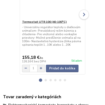
Termostat UTR 100 (40-100°C)
Termostat 
- Univerzálny regulátor teploty s diaľkovým
- Univerzáln
snímačom- Prevádzkový režim kúrenia a
snímačom- P
chladenia- Pre vnútorné alebo vonkajšie
chladenia- P
priestory- Možné predĺženie snímača až na
priestory- M
100m- Nastaviteľná hysterézia (šírka pásma
100m- Nastav
spínania teplôt 1...10K alebo 1...20K
spínania tep
155,18 €
155,18 
/
ks
Skladom
126,16 €
bez DPH
126,16 €
bez
Pridať do košíka
Tovar zaradený v kategóriách
Elektromechanické termostaty, hygrostaty a ohrevy