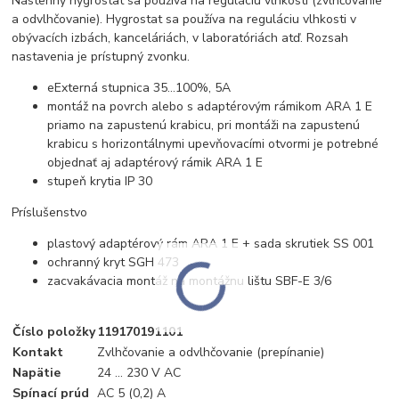
Nástenný hygrostat sa používa na reguláciu vlhkosti (zvlhčovanie
a odvlhčovanie). Hygrostat sa používa na reguláciu vlhkosti v
obývacích izbách, kanceláriách, v laboratóriách atď. Rozsah
nastavenia je prístupný zvonku.
e
Externá stupnica 35...100%, 5A
montáž na povrch alebo s adaptérovým rámikom ARA 1 E
priamo na zapustenú krabicu, pri montáži na zapustenú
krabicu s horizontálnymi upevňovacími otvormi je potrebné
objednať aj adaptérový rámik ARA 1 E
stupeň krytia IP 30
Príslušenstvo
plastový adaptérový rám ARA 1 E + sada skrutiek SS 001
ochranný kryt SGH 473
zacvakávacia montáž na montážnu lištu SBF-E 3/6
Číslo položky
119170191101
Kontakt
Zvlhčovanie a odvlhčovanie (prepínanie)
Napätie
24 ... 230 V AC
Spínací prúd
AC 5 (0,2) A