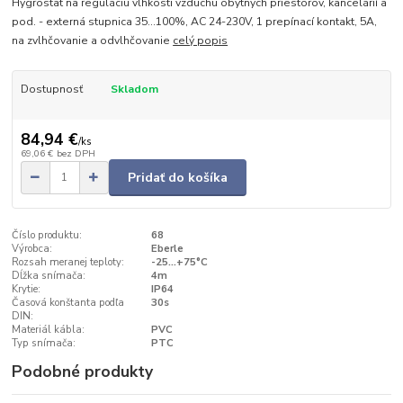
Hygrostat na reguláciu vlhkosti vzduchu obytných priestorov, kancelárií a
pod. - externá stupnica 35...100%, AC 24-230V, 1 prepínací kontakt, 5A,
na zvlhčovanie a odvlhčovanie
celý popis
Dostupnosť
Skladom
84,94 €
/
ks
69,06 €
bez DPH
Pridať do košíka
Číslo produktu:
68
Výrobca:
Eberle
Rozsah meranej teploty:
-25...+75°C
Dĺžka snímača:
4m
Krytie:
IP64
Časová konštanta podľa
30s
DIN:
Materiál kábla:
PVC
Typ snímača:
PTC
Podobné produkty