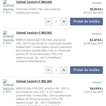
Snímač teploty F 894 002
Skladom
Silikónový snímač 1,5m, pre montáž do
25,25 €
/
ks
vzduchových kanálov.
20,53 €
bez DPH
Pridať do košíka
Snímač teploty F 893 002
Skladom
EBERLE čidlo/snímač F 893 002, priestorové
52,47 €
/
ks
(-40...100 °C) pre montáž do vzduchových kanálov
42,66 €
bez DPH
Káblové čidlo / snímač teploty vzduchu (nevhodné
pre vonkajšiu montáž) dĺžky 1,5m so silikónovým
plášťom (IP 30) pre termostaty UTR a ITR,
teplotný rozsah -40...100 °C.Predĺženie /
pripojenie čidiel Eberle mo...
Pridať do košíka
Snímač teploty F 892 002
Skladom
EBERLE čidlo F 892 002, príložné (-40...100 °C)
34,19 €
/
ks
pre montáž na rúrku 3/4"...1 1/2" Káblové
27,80 €
bez DPH
príložné čidlo / snímač dĺžky 1,5m so silikónovým
plášťom (IP 67) pre termostaty UTR a ITR,
teplotný rozsah -40...120 °C.Predĺženie /