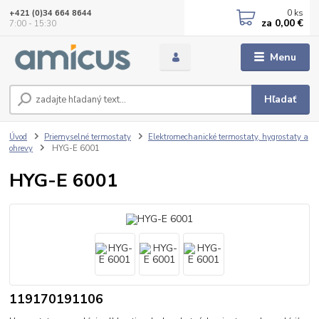
0
ks
+421 (0)34 664 8644
za
0,00 €
7:00 - 15:30
Menu
Hľadať
Úvod
Priemyselné termostaty
Elektromechanické termostaty, hygrostaty a
ohrevy
HYG-E 6001
HYG-E 6001
119170191106