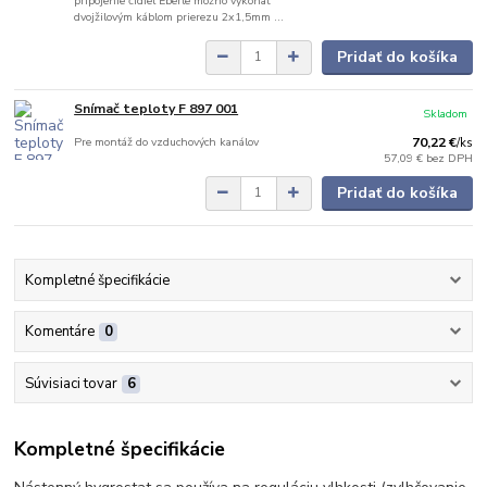
pripojenie čidiel Eberle možno vykonať
dvojžilovým káblom prierezu 2x1,5mm ...
Pridať do košíka
Snímač teploty F 897 001
Skladom
Pre montáž do vzduchových kanálov
70,22 €
/
ks
57,09 €
bez DPH
Pridať do košíka
Kompletné špecifikácie
Komentáre
0
Súvisiaci tovar
6
Kompletné špecifikácie