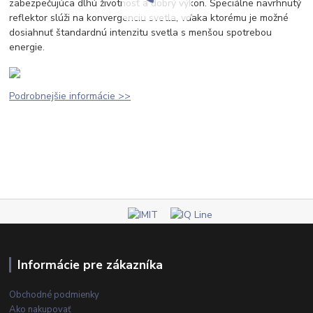
zabezpečujúca dlhú životnosť a dobrý výkon. Špeciálne navrhnutý
reflektor slúži na konvergenciu svetla, vďaka ktorému je možné
dosiahnuť štandardnú intenzitu svetla s menšou spotrebou
energie.
Podrobnejšie informácie >>
Informácie pre zákazníka
Obchodné podmienky
Ako nakupovať