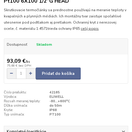
Pt100 6X100 1/2"G HEAD
Skrutkovacie termočlánky sa prednostne používajú na meranie teploty v
kvapalných a plynných médiách. Ich montážny tvar zaisťuje spoľahlivé
utesnenie pod podtlakom aj pretlakom. Ochranný kryt z nerezovej
ocele, č. materiálu 1.4571trieda ochrany IP65
celý popis
Dostupnosť
Skladom
93,09 €
/
ks
75,68 €
bez DPH
Pridať do košíka
Číslo produktu:
42165
Výrobca:
ELIWELL
Rozsah meranej teploty:
-80...+600°C
Dĺžka snímača:
do 50m
Krytie:
IP68
Typ snímača:
PT100
Kompletné špecifikácie