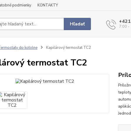
latobné podmienky
KONTAKTY
+421
Hľadať
7:00 -
ermostaty do kotolne
Kapilárový termostat TC2
lárový termostat TC2
Príl
Prílož
teplot
automa
apliká
Jednod