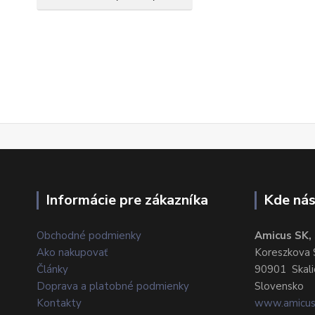
Informácie pre zákazníka
Kde nás
Obchodné podmienky
Amicus SK, s
Ako nakupovať
Koreszkova 
Články
90901 Skali
Doprava a platobné podmienky
Slovensko
Kontakty
www.amicus