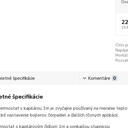
Dos
22
18,
Číslo p
Napájan
Montáž
Rozsah 
etné špecifikácie
Komentáre
0
tné špecifikácie
termostat s kapilárou 1m je zvyčajne používaný na meranie teplo
ké nastavenie bojlerov, čerpadiel a ďalších rôznych aplikácii.
mostat s kapilárovým čidlom 1m a vonkajšou stupnicou