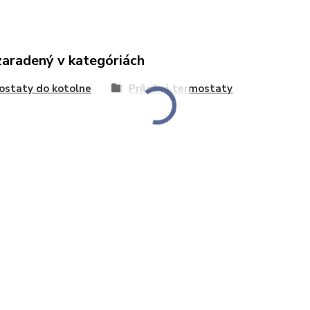
zaradený v kategóriách
ostaty do kotolne
Príložné termostaty