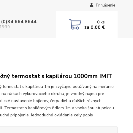
Prihlásenie
 (0)34 664 8644
0
ks
za
0,00 €
 15:30
ožný termostat s kapilárou 1000mm IMIT
ný termostat s kapilárou 1m je zvyčajne používaný na meranie
y na rúrkach vykurovacieho okruhu, je vhodný najmä pre
tické nastavenie bojlerov, čerpadiel a ďalších rôznych
cii. Termostat s kapilárovým čidlom 1m a vonkajšou stupnicou.
uché pripojenie. Jednoduché ovládanie
celý popis