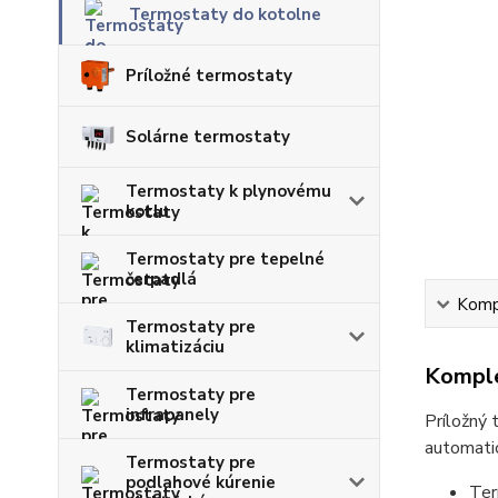
Termostaty do kotolne
Príložné termostaty
Solárne termostaty
Termostaty k plynovému
kotlu
Termostaty pre tepelné
čerpadlá
Kompl
Termostaty pre
klimatizáciu
Komple
Termostaty pre
infrapanely
Príložný 
automatic
Termostaty pre
podlahové kúrenie
Ter