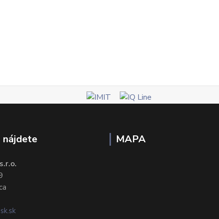
 nájdete
MAPA
.r.o.
9
ca
sk.sk