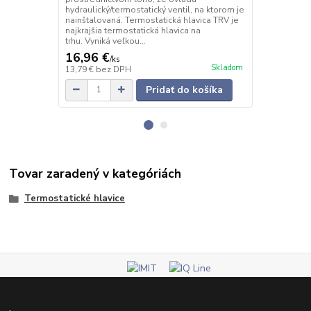
hydraulický/termostatický ventil, na ktorom je
hydraulický/t
nainštalovaná. Termostatická hlavica TRV je
nainštalovan
najkrajšia termostatická hlavica na
chrómová je 
trhu. Vyniká veľkou...
na trhu....
16,96 €
21,53 €
/
ks
/
k
Skladom
13,79 €
bez DPH
17,50 €
bez 
Pridať do košíka
Tovar zaradený v kategóriách
Termostatické hlavice