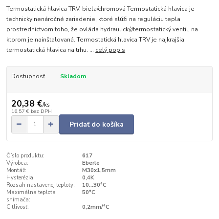
Termostatická hlavica TRV, biela/chromová Termostatická hlavica je
technicky nenáročné zariadenie, ktoré slúži na reguláciu tepla
prostredníctvom toho, že ovláda hydraulický/termostatický ventil, na
ktorom je nainštalovaná. Termostatická hlavica TRV je najkrajšia
termostatická hlavica na trhu. ...
celý popis
Dostupnosť
Skladom
20,38 €
/
ks
16,57 €
bez DPH
Pridať do košíka
Číslo produktu:
617
Výrobca:
Eberle
Montáž:
M30x1,5mm
Hysterézia:
0,4K
Rozsah nastavenej teploty:
10...30°C
Maximálna teplota
50°C
snímača:
Citlivosť:
0,2mm/°C