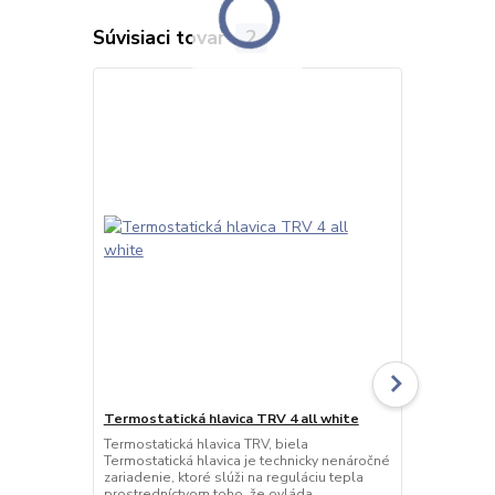
Súvisiaci tovar
2
Termostatická hlavica TRV 4 all white
Termostatic
Termostatická hlavica TRV, biela
Termostatick
Termostatická hlavica je technicky nenáročné
Termostatick
zariadenie, ktoré slúži na reguláciu tepla
zariadenie, k
prostredníctvom toho, že ovláda
prostredníct