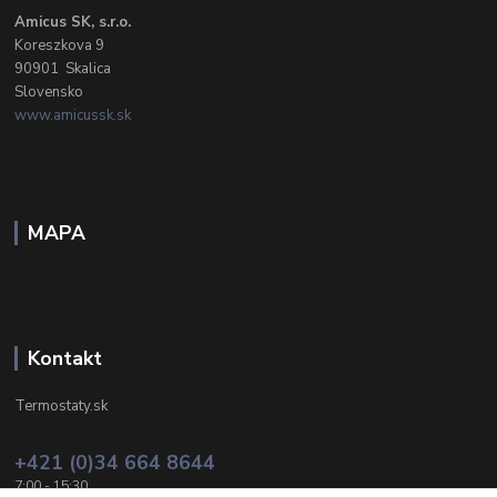
Amicus SK, s.r.o.
Koreszkova 9
90901 Skalica
Slovensko
www.amicussk.sk
MAPA
Kontakt
Termostaty.sk
+421 (0)34 664 8644
7:00 - 15:30