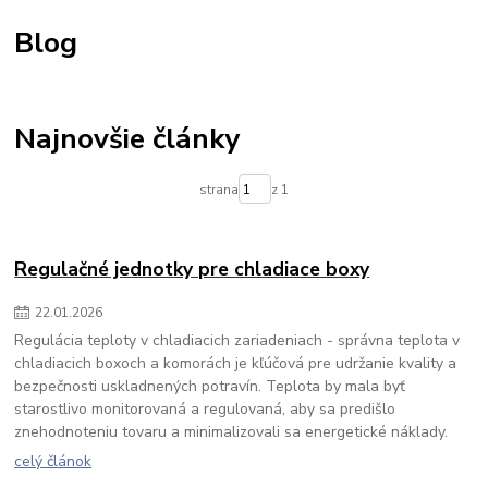
Svetlo na heliport
svetlo na pristávaciu dráhu
regulácia teploty
Blog
regulácia kúrenia
Výstražná signalizácia
priemyselná signalizácia
optická signalizácia
priemyselný maják
akustická signalizácia
detekcia plynu
detekcia uniku plynu
detekcia CO2
detekcia uniku chladiva
gass alarm
alarm plynu
Najnovšie články
alarm unikajúceho plynu
alarm unikajúcehu chladiva
detektor uniku plynu
detegovanie uniku chladiva
COLDFACE
strana
z 1
regulácia teploty v chladiacich komorach
EWRC regulatory
regulácia teploty v chladiacich boxoch
regulátor pre chladiace boxy
regulátor pre chladiace komory
chladiaci regulátor
regulátor chladenia
Regulačné jednotky pre chladiace boxy
Rozvádzač
22
.
01
.
2026
Regulácia teploty v chladiacich zariadeniach - správna teplota v
chladiacich boxoch a komorách je kľúčová pre udržanie kvality a
bezpečnosti uskladnených potravín. Teplota by mala byť
starostlivo monitorovaná a regulovaná, aby sa predišlo
znehodnoteniu tovaru a minimalizovali sa energetické náklady.
celý článok