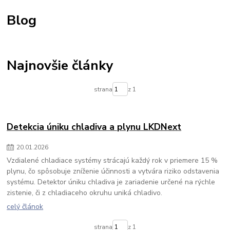
Svetlo na heliport
svetlo na pristávaciu dráhu
regulácia teploty
Blog
regulácia kúrenia
Výstražná signalizácia
priemyselná signalizácia
optická signalizácia
priemyselný maják
akustická signalizácia
detekcia plynu
detekcia uniku plynu
detekcia CO2
detekcia uniku chladiva
gass alarm
alarm plynu
Najnovšie články
alarm unikajúceho plynu
alarm unikajúcehu chladiva
detektor uniku plynu
detegovanie uniku chladiva
COLDFACE
strana
z 1
regulácia teploty v chladiacich komorach
EWRC regulatory
regulácia teploty v chladiacich boxoch
regulátor pre chladiace boxy
regulátor pre chladiace komory
chladiaci regulátor
regulátor chladenia
Detekcia úniku chladiva a plynu LKDNext
Rozvádzač
20
.
01
.
2026
Vzdialené chladiace systémy strácajú každý rok v priemere 15 %
plynu, čo spôsobuje zníženie účinnosti a vytvára riziko odstavenia
systému. Detektor úniku chladiva je zariadenie určené na rýchle
zistenie, či z chladiaceho okruhu uniká chladivo.
celý článok
strana
z 1