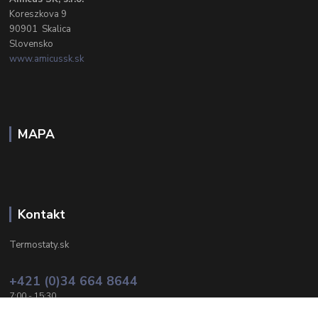
Koreszkova 9
90901 Skalica
Slovensko
www.amicussk.sk
MAPA
Kontakt
Termostaty.sk
+421 (0)34 664 8644
7:00 - 15:30