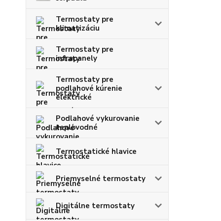
Termostaty pre
klimatizáciu
Termostaty pre
infrapanely
Termostaty pre
podlahové kúrenie
elektrické
Podlahové vykurovanie
teplovodné
Termostatické hlavice
Priemyselné termostaty
Digitálne termostaty