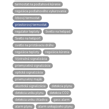
termostat na podlahové kúrenie
regulácia podlahového vykurovania
Izbový termostat
priestorový termostat
regulator teploty
Svetlo na helipad
Svetlo na heliport
svetlo na pristávaciu dráhu
regulácia teploty
regulácia kúrenia
Výstražná signalizácia
priemyselná signalizácia
optická signalizácia
priemyselný maják
akustická signalizácia
detekcia plynu
detekcia uniku plynu
detekcia CO2
detekcia uniku chladiva
gass alarm
alarm plynu
alarm unikajúceho plynu