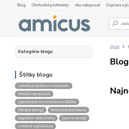
Blog
Obchodné podmienky
Ako nakupovať
Doprava a p
Úvod
Kategórie blogu
Blog
Štítky blogu
Letecké prekážkové návestidlo
Najn
letecká signalizacia
signalizácia na označenie prekážky
šetrenie energií
termostatická hlavica
regulácia vykurovania
úspora energií
svetelná signalizácia