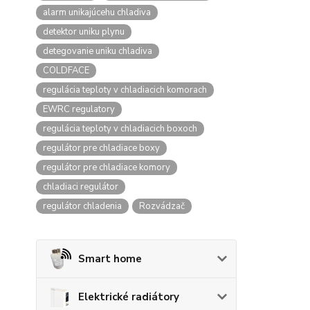
alarm unikajúcehu chladiva
detektor uniku plynu
detegovanie uniku chladiva
COLDFACE
regulácia teploty v chladiacich komorach
EWRC regulatory
regulácia teploty v chladiacich boxoch
regulátor pre chladiace boxy
regulátor pre chladiace komory
chladiaci regulátor
regulátor chladenia
Rozvádzač
Smart home
Elektrické radiátory