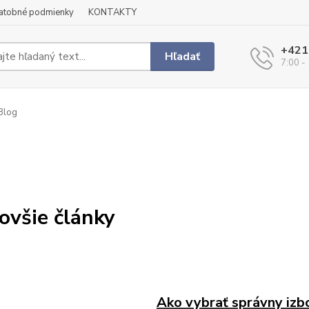
latobné podmienky
KONTAKTY
+421
Hľadať
7:00 -
Blog
ovšie články
Ako vybrať správny izb