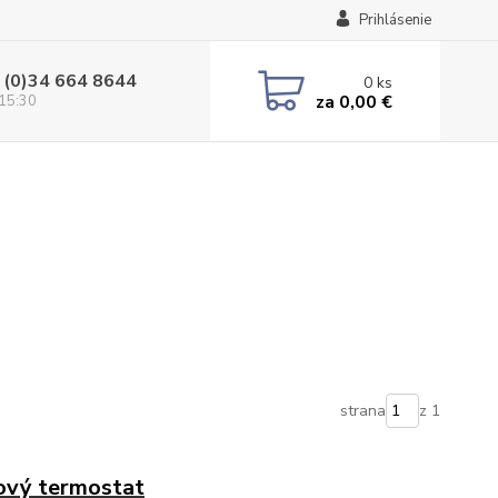
Prihlásenie
 (0)34 664 8644
0
ks
za
0,00 €
 15:30
strana
z 1
ový termostat